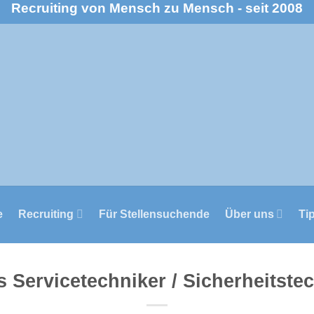
Recruiting von Mensch zu Mensch - seit 2008
e
Recruiting
Für Stellensuchende
Über uns
Ti
ls Servicetechniker / Sicherheitste