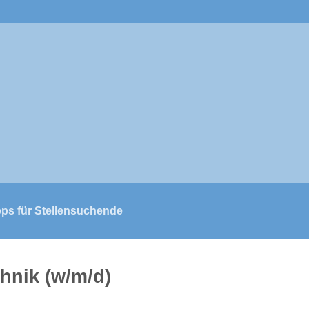
pps für Stellensuchende
chnik (w/m/d)