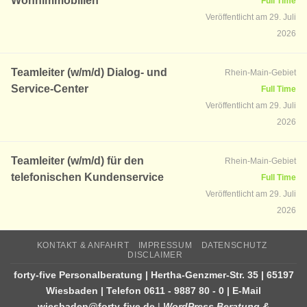
Wohnimmobilien
Full Time
Veröffentlicht am 29. Juli
2026
Teamleiter (w/m/d) Dialog- und
Rhein-Main-Gebiet
Service-Center
Full Time
Veröffentlicht am 29. Juli
2026
Teamleiter (w/m/d) für den
Rhein-Main-Gebiet
telefonischen Kundenservice
Full Time
Veröffentlicht am 29. Juli
2026
KONTAKT & ANFAHRT
IMPRESSUM
DATENSCHUTZ
DISCLAIMER
forty-five Personalberatung | Hertha-Genzmer-Str. 35 | 65197
Wiesbaden | Telefon
0611 - 9887 80 - 0
| E-Mail
wiesbaden@forty-five.de
|
WordPress Beratung &